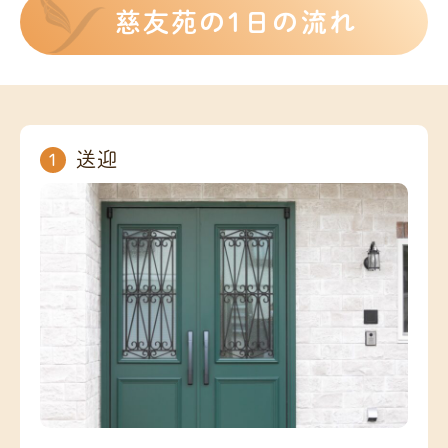
慈友苑の1日の流れ
送迎
1